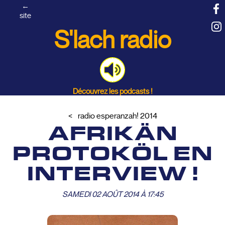
←
site
S'lach radio
Découvrez les podcasts !
radio esperanzah! 2014
AFRIKÄN
PROTOKÖL EN
INTERVIEW !
SAMEDI 02 AOÛT 2014 À 17:45