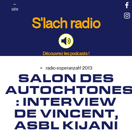
←
site
S'lach radio
Découvrez les podcasts !
radio esperanzah! 2013
SALON DES
AUTOCHTONE
: INTERVIEW
DE VINCENT,
ASBL KIJANI