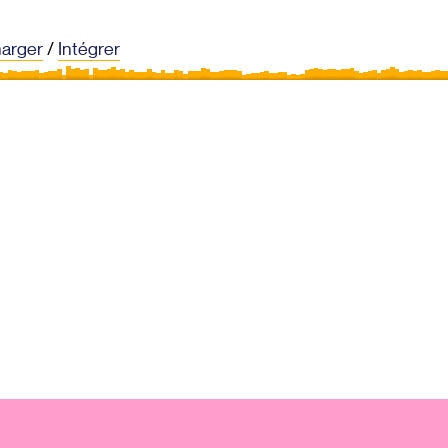
harger
/
Intégrer