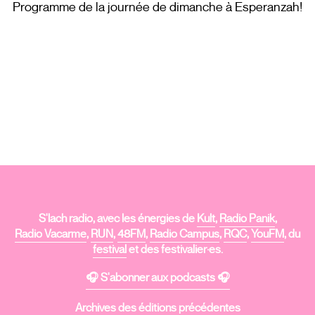
Programme de la journée de dimanche à Esperanzah!
S'lach radio, avec les énergies de
Kult
,
Radio Panik
,
Radio Vacarme
,
RUN
,
48FM
,
Radio Campus
,
RQC
,
YouFM
, du
festival
et des festivalier·es.
🎧 S'abonner aux podcasts 🎧
Archives des éditions précédentes