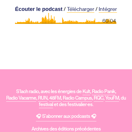
/
Télécharger
/
Intégrer
Écouter le podcast
60:04
S'lach radio, avec les énergies de
Kult
,
Radio Panik
,
Radio Vacarme
,
RUN
,
48FM
,
Radio Campus
,
RQC
,
YouFM
, du
festival
et des festivalier·es.
🎧 S'abonner aux podcasts 🎧
Archives des éditions précédentes