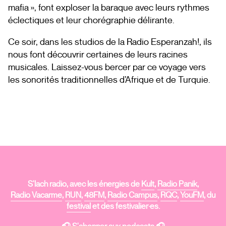
mafia », font exploser la baraque avec leurs rythmes
éclectiques et leur chorégraphie délirante.
Ce soir, dans les studios de la Radio Esperanzah!, ils
nous font découvrir certaines de leurs racines
musicales. Laissez-vous bercer par ce voyage vers
les sonorités traditionnelles d’Afrique et de Turquie.
S'lach radio, avec les énergies de
Kult
,
Radio Panik
,
Radio Vacarme
,
RUN
,
48FM
,
Radio Campus
,
RQC
,
YouFM
, du
festival
et des festivalier·es.