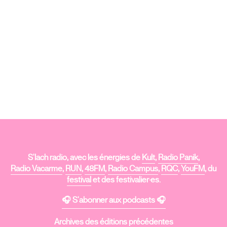
S'lach radio, avec les énergies de
Kult
,
Radio Panik
,
Radio Vacarme
,
RUN
,
48FM
,
Radio Campus
,
RQC
,
YouFM
, du
festival
et des festivalier·es.
🎧 S'abonner aux podcasts 🎧
Archives des éditions précédentes