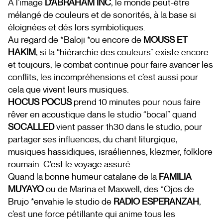
A l’image
D’ABRAHAM INC
, le monde peut-être
mélangé de couleurs et de sonorités, à la base si
éloignées et dés lors symbiotiques.
Au regard de *Baloji *ou encore de
MOUSS ET
HAKIM
, si la “hiérarchie des couleurs” existe encore
et toujours, le combat continue pour faire avancer les
conflits, les incompréhensions et c’est aussi pour
cela que vivent leurs musiques.
HOCUS POCUS
prend 10 minutes pour nous faire
rêver en acoustique dans le studio “bocal” quand
SOCALLED
vient passer 1h30 dans le studio, pour
partager ses influences, du chant liturgique,
musiques hassidiques, israéliennes, klezmer, folklore
roumain…C’est le voyage assuré.
Quand la bonne humeur catalane de la
FAMILIA
MUYAYO
ou de Marina et Maxwell, des *Ojos de
Brujo *envahie le studio de
RADIO ESPERANZAH
,
c’est une force pétillante qui anime tous les