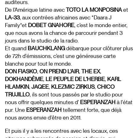
auditeurs.
De l’Amérique latine avec
TOTO LA MONPOSINA
et
LA-33
, aux contrées africaines avec *Daara J
Family*et
DOBET GNAHORE
, c’est le monde entier,
que nous avons la chance de parcourir pendant 3
jours dans le studio de la radio.
Et quand
BAUCHKLANG
débarque pour clôturer plus
de 72h d'émissions, c’est une généreuse carte
blanche pour tout le monde.
DON FIASKO
,
ON PREND L’AIR
,
THE EX
,
DOKHANDÈME
,
LE PEUPLE DE L’HERBE
,
KARL
HLAMKIN
,
JAQEE
,
KLEZMIC ZIRKUS
,
CHICO
TRUJILLO
, ils sont tous passés par le studio pour
nous offrir quelques minutes d’
ESPERANZAH
à l'état
pur. Une
ESPERANZAH
tellement forte, que déjà
nous avons envie d'être en 2011.
Et puis il y a les rencontres avec les locaux, ces