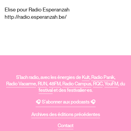
Elise pour Radio Esperanzah
http://radio.esperanzah.be/
S'lach radio, avec les énergies de
Kult
,
Radio Panik
,
Radio Vacarme
,
RUN
,
48FM
,
Radio Campus
,
RQC
,
YouFM
, du
festival
et des festivalier·es.
🎧 S'abonner aux podcasts 🎧
Archives des éditions précédentes
Contact